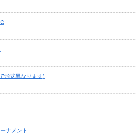
C
ー
で形式異なります)
トーナメント