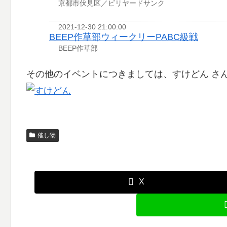
京都市伏見区／ビリヤードサンク
2021-12-30 21:00:00
BEEP作草部ウィークリーPABC級戦
BEEP作草部
その他のイベントにつきましては、すけどん さ
催し物
X