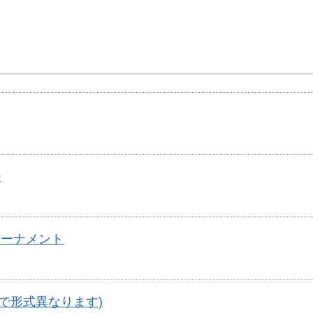
ー
トーナメント
で形式異なります)