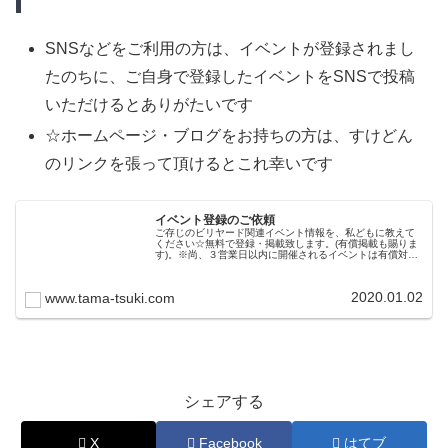
SNSなどをご利用の方は、イベントが登録されまし
たのちに、ご自身で登録したイベントをSNSで投稿
いただけるとありがたいです
☆ホームページ・ブログをお持ちの方は、すけどん
のリンクを張って頂けるとこれ幸いです
イベント登録のご依頼
ご存じのビリヤード関連イベント情報を、私どもに教えて
ください☆無料で登録・掲載致します。(有償掲載も賜りま
す)。※尚、３営業日以内に開催されるイベントは有償対応
となりますので余裕をもってご依頼ください。年末年始期
間中の対応につきまして年末年...
2020.01.02
www.tama-tsuki.com
シェアする
X
Facebook
はてブ